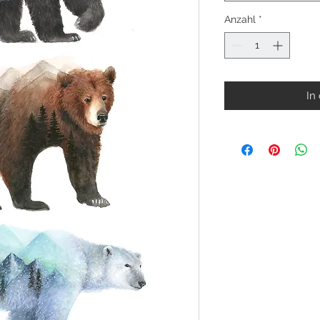
Anzahl
*
In