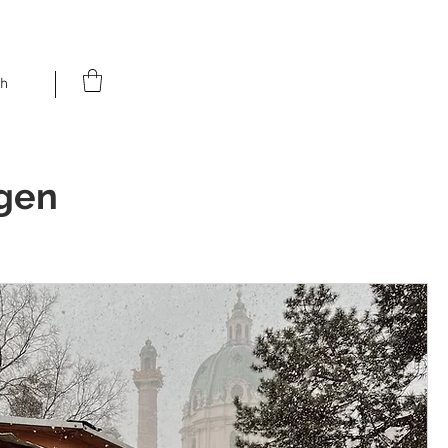
h
gen