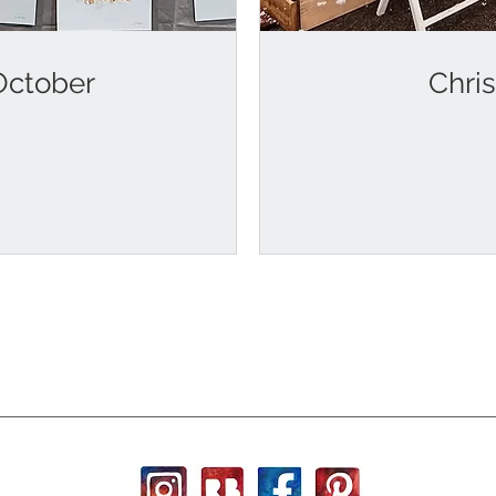
October
Chri
h