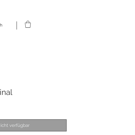
h
inal
icht verfügbar