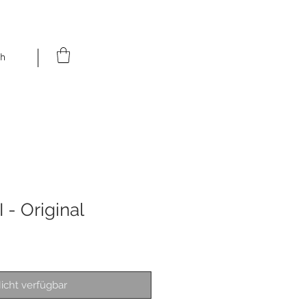
h
I - Original
icht verfügbar