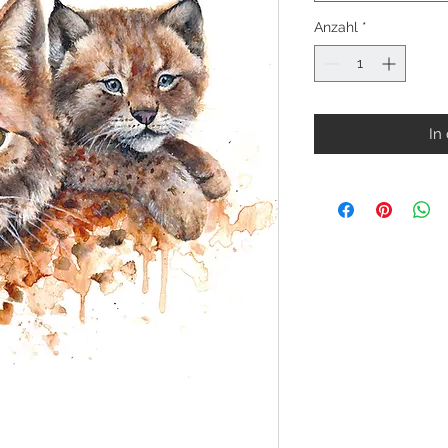
Anzahl
*
In